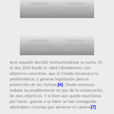
5 Datos de la
5 Datos de la
Impactante Historia
Impactante Historia
de Pablo Salum 10
de Pablo Salum 11
5 Datos de la
5 Datos de la
Impactante Historia
Impactante Historia
de Pablo Salum 12
de Pablo Salum 13
Acto seguido decidió institucionalizar su lucha. En
el año 2010 fundó la «Red LibreMentes» con
objetivos concretos: que el Estado reconozca la
problemática; y generar legislación para la
protección de las víctimas
[6]
. Desde entonces
trabaja incansablemente en pos de la consecución
de esos objetivos. Y si bien aún queda muchísimo
por hacer, gracias a su labor se han conseguido
admirables victorias que abrieron el camino
[7]
.