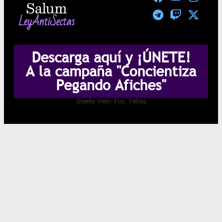
Salum
LeyAntiSectas
Descarga aquí y ¡ÚNETE!
A la campaña "Concientiza
Pegando Afiches"
Diseño Web: Fco. Téllez