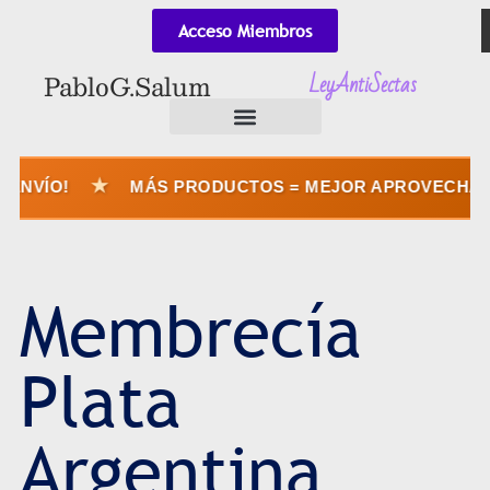
Acceso Miembros
LeyAntiSectas
Pablo G. Salum
★
ÍO!
MÁS PRODUCTOS = MEJOR APROVECHÁS EL 
Membrecía
Plata
Argentina