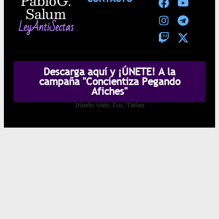
Pablo G.
Salum
LeyAntiSectas
Descarga aquí y ¡ÚNETE! A la
campaña "Concientiza Pegando
Afiches"
Diseño Web: Fco. Téllez