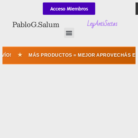
Acceso Miembros
LeyAntiSectas
Pablo G. Salum
★
MÁS PRODUCTOS = MEJOR APROVECHÁS EL ENVÍO