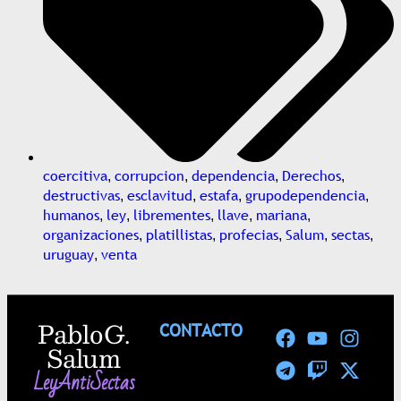
coercitiva
corrupcion
dependencia
Derechos
,
,
,
,
destructivas
esclavitud
estafa
grupodependencia
,
,
,
,
humanos
ley
librementes
llave
mariana
,
,
,
,
,
organizaciones
platillistas
profecias
Salum
sectas
,
,
,
,
,
uruguay
venta
,
Pablo G.
CONTACTO
Salum
LeyAntiSectas