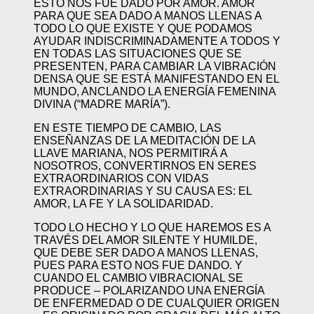
ESTO NOS FUE DADO POR AMOR. AMOR
PARA QUE SEA DADO A MANOS LLENAS A
TODO LO QUE EXISTE Y QUE PODAMOS
AYUDAR INDISCRIMINADAMENTE A TODOS Y
EN TODAS LAS SITUACIONES QUE SE
PRESENTEN, PARA CAMBIAR LA VIBRACIÓN
DENSA QUE SE ESTÁ MANIFESTANDO EN EL
MUNDO, ANCLANDO LA ENERGÍA FEMENINA
DIVINA (“MADRE MARÍA”).
EN ESTE TIEMPO DE CAMBIO, LAS
ENSEÑANZAS DE LA MEDITACIÓN DE LA
LLAVE MARIANA, NOS PERMITIRÁ A
NOSOTROS, CONVERTIRNOS EN SERES
EXTRAORDINARIOS CON VIDAS
EXTRAORDINARIAS Y SU CAUSA ES: EL
AMOR, LA FE Y LA SOLIDARIDAD.
TODO LO HECHO Y LO QUE HAREMOS ES A
TRAVÉS DEL AMOR SILENTE Y HUMILDE,
QUE DEBE SER DADO A MANOS LLENAS,
PUES PARA ESTO NOS FUE DANDO. Y
CUANDO EL CAMBIO VIBRACIONAL SE
PRODUCE – POLARIZANDO UNA ENERGÍA
DE ENFERMEDAD O DE CUALQUIER ORIGEN