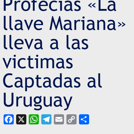
Profecías «La
llave Mariana»
lleva a las
victimas
Captadas al
Uruguay
Facebook
X
WhatsApp
Telegram
Email
Copy
Share