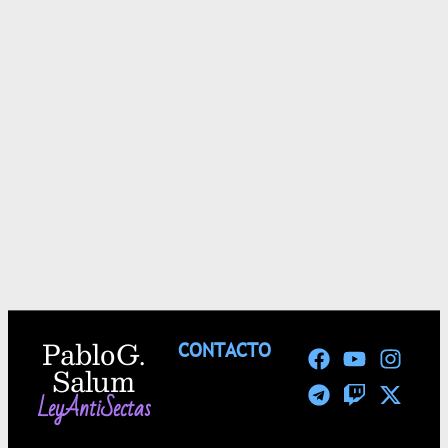
Pablo G.
CONTACTO
Salum
LeyAntiSectas