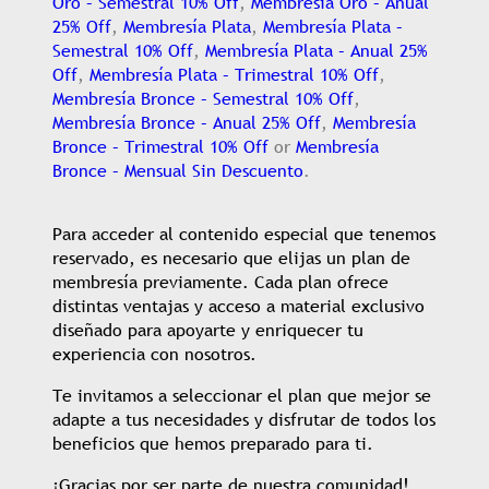
Oro – Semestral 10% Off
,
Membresía Oro – Anual
25% Off
,
Membresía Plata
,
Membresía Plata –
Semestral 10% Off
,
Membresía Plata – Anual 25%
Off
,
Membresía Plata – Trimestral 10% Off
,
Membresía Bronce – Semestral 10% Off
,
Membresía Bronce – Anual 25% Off
,
Membresía
Bronce – Trimestral 10% Off
or
Membresía
Bronce – Mensual Sin Descuento
.
Para acceder al contenido especial que tenemos
reservado, es necesario que elijas un plan de
membresía previamente. Cada plan ofrece
distintas ventajas y acceso a material exclusivo
diseñado para apoyarte y enriquecer tu
experiencia con nosotros.
Te invitamos a seleccionar el plan que mejor se
adapte a tus necesidades y disfrutar de todos los
beneficios que hemos preparado para ti.
¡Gracias por ser parte de nuestra comunidad!