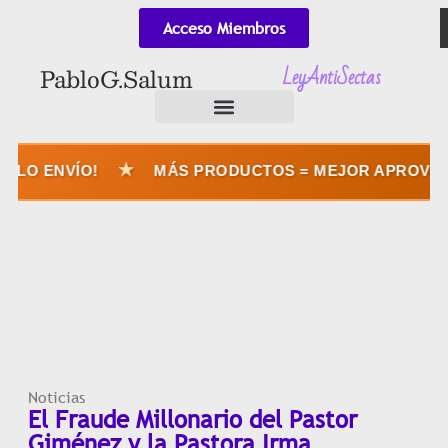
Acceso Miembros
LeyAntiSectas
Pablo G. Salum
★
O ENVÍO!
MÁS PRODUCTOS = MEJOR APROVECHÁS
Noticias
El Fraude Millonario del Pastor
Giménez y la Pastora Irma