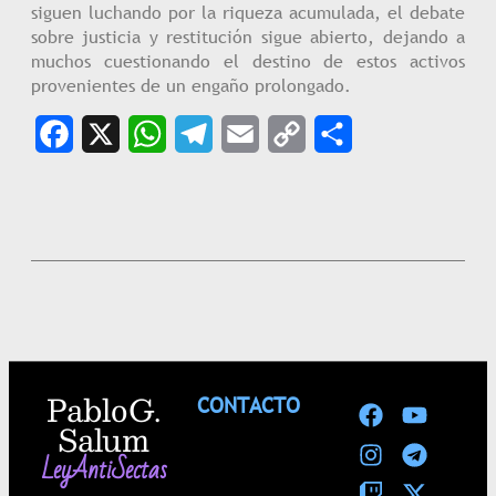
siguen luchando por la riqueza acumulada, el debate
sobre justicia y restitución sigue abierto, dejando a
muchos cuestionando el destino de estos activos
provenientes de un engaño prolongado.
Facebook
X
WhatsApp
Telegram
Email
Copy
Share
Link
Pablo G.
CONTACTO
Salum
LeyAntiSectas