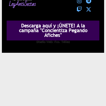
LeyAntiSectas
Descarga aquí y ¡ÚNETE! A la
campaña "Concientiza Pegando
Afiches"
Diseño Web: Fco. Téllez