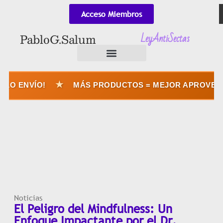
Acceso Miembros
LeyAntiSectas
Pablo G. Salum
★
ENVÍO!
MÁS PRODUCTOS = MEJOR APROVECHÁS E
Noticias
El Peligro del Mindfulness: Un
Enfoque Impactante por el Dr.