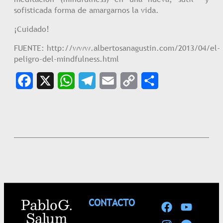
sofisticada forma de amargarnos la vida.
¡Cuidado!
FUENTE: http://www.albertosanagustin.com/2013/04/el-
peligro-del-mindfulness.html
Facebook
X
WhatsApp
Telegram
Email
Copy
Share
Link
Pablo G.
CONTACTO
Salum