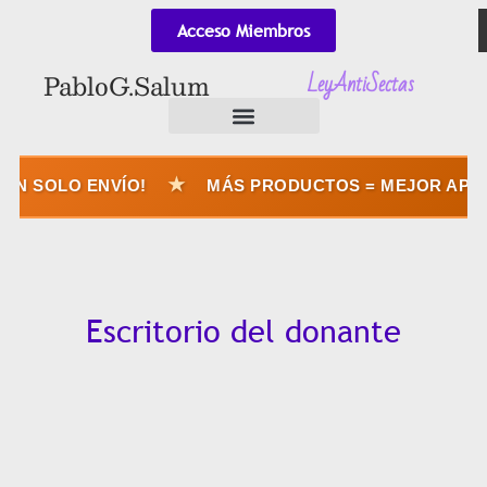
Acceso Miembros
LeyAntiSectas
Pablo G. Salum
★
N SOLO ENVÍO!
MÁS PRODUCTOS = MEJOR APROV
Escritorio del donante