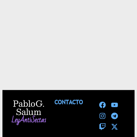
Pablo G.
CONTACTO
Salum
LeyAntiSectas