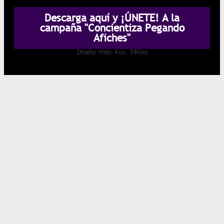
Descarga aquí y ¡ÚNETE! A la
campaña "Concientiza Pegando
Afiches"
Diseño Web: Fco. Téllez