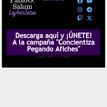
Salum
LeyAntiSectas
Descarga aquí y ¡ÚNETE!
A la campaña "Concientiza
Pegando Afiches"
Diseño Web: Fco. Téllez