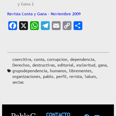
y Gana 2
Revista Conta y Gana – Noviembre 2009
Facebook
X
WhatsApp
Telegram
Email
Copy
Share
Link
coercitiva
,
conta
,
corrupcion
,
dependencia
,
Derechos
,
destructivas
,
editorial
,
esclavitud
,
gana
,
grupodependencia
,
humanos
,
librementes
,
organizaciones
,
pablo
,
perfil
,
revista
,
Salum
,
sectas
Pablo G.
CONTACTO