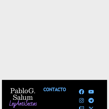
Pablo G.
CONTACTO
Salum
LeyAntiSectas