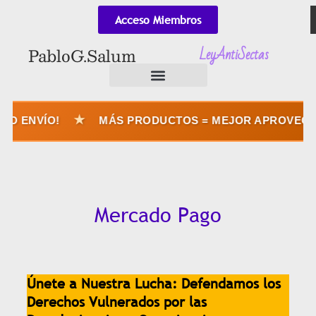
Acceso Miembros
LeyAntiSectas
Pablo G. Salum
★
NVÍO!
MÁS PRODUCTOS = MEJOR APROVECHÁS EL
Mercado Pago
Únete a Nuestra Lucha: Defendamos los
Derechos Vulnerados por las