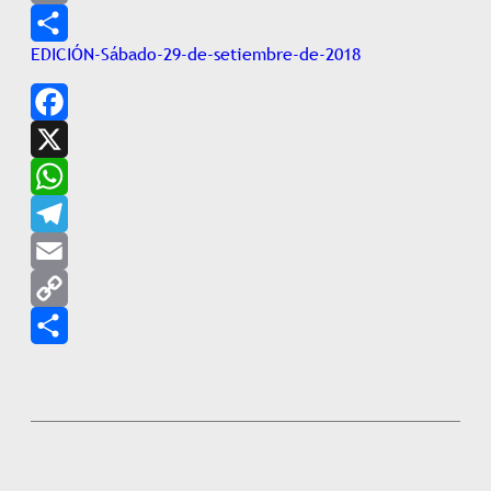
Copy
EDICIÓN-Sábado-29-de-setiembre-de-2018
Link
Share
Facebook
X
WhatsApp
Telegram
Email
Copy
Link
Share