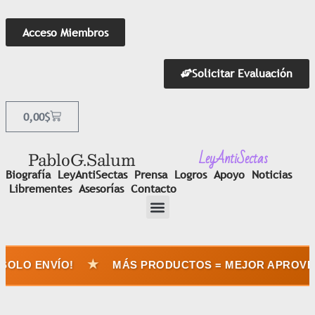
Acceso Miembros
Solicitar Evaluación
0,00
$
LeyAntiSectas
Pablo G. Salum
Biografía
LeyAntiSectas
Prensa
Logros
Apoyo
Noticias
Librementes
Asesorías
Contacto
★
SOLO ENVÍO!
MÁS PRODUCTOS = MEJOR APROVEC