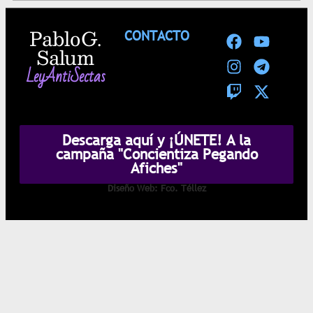
Pablo G.
CONTACTO
Salum
LeyAntiSectas
Descarga aquí y ¡ÚNETE! A la
campaña "Concientiza Pegando
Afiches"
Diseño Web: Fco. Téllez