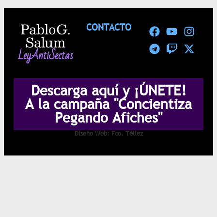
Pablo G.
CONTACTO
Salum
LeyAntiSectas
Descarga aquí y ¡ÚNETE!
A la campaña "Concientiza
Pegando Afiches"
Diseño Web: Fco. Téllez