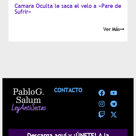
Camara Oculta le saca el velo a «Pare de
Sufrir»
Ver Más
Pablo G.
CONTACTO
Salum
LeyAntiSectas
Descarga aquí y ¡ÚNETE! A la