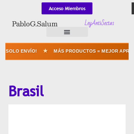
Acceso Miembros
LeyAntiSectas
Pablo G. Salum
★
 SOLO ENVÍO!
MÁS PRODUCTOS = MEJOR APROVE
Brasil