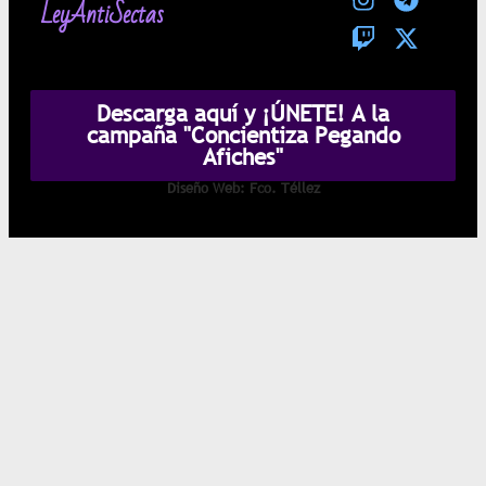
LeyAntiSectas
Descarga aquí y ¡ÚNETE! A la
campaña "Concientiza Pegando
Afiches"
Diseño Web: Fco. Téllez