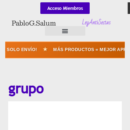
Acceso Miembros
LeyAntiSectas
Pablo G. Salum
★
 SOLO ENVÍO!
MÁS PRODUCTOS = MEJOR APROVE
grupo