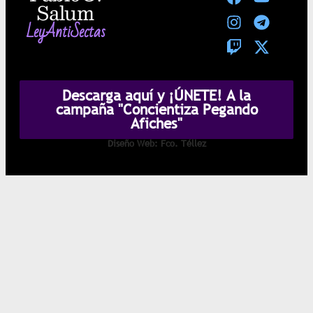
Salum
LeyAntiSectas
Descarga aquí y ¡ÚNETE! A la
campaña "Concientiza Pegando
Afiches"
Diseño Web: Fco. Téllez