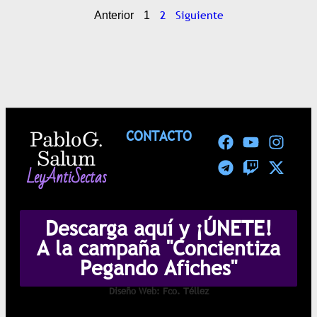
2
Siguiente
Anterior
1
Pablo G.
CONTACTO
Salum
LeyAntiSectas
Descarga aquí y ¡ÚNETE!
A la campaña "Concientiza
Pegando Afiches"
Diseño Web: Fco. Téllez