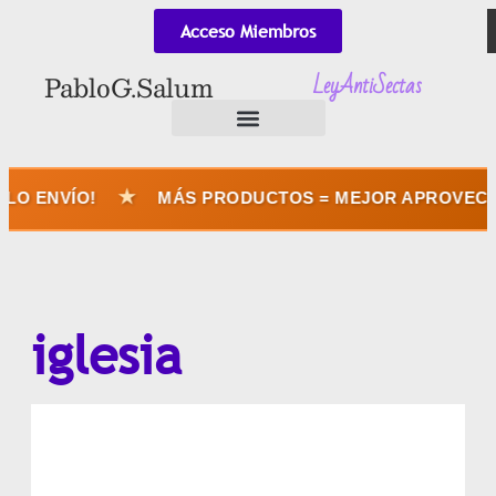
Acceso Miembros
LeyAntiSectas
Pablo G. Salum
★
 ENVÍO!
MÁS PRODUCTOS = MEJOR APROVECHÁS 
iglesia