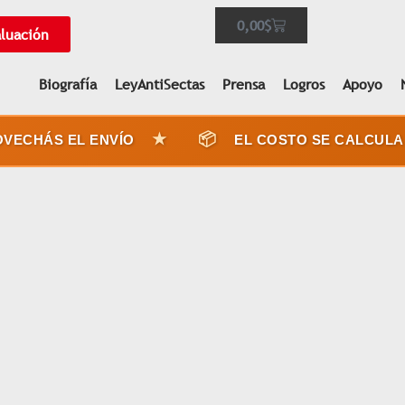
0,00
$
aluación
Biografía
LeyAntiSectas
Prensa
Logros
Apoyo
★
📦
ECHÁS EL ENVÍO
EL COSTO SE CALCULA P