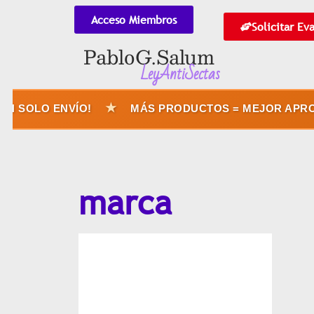
Acceso Miembros
Solicitar Ev
Pablo G. Salum
LeyAntiSectas
★
N SOLO ENVÍO!
MÁS PRODUCTOS = MEJOR APROV
marca