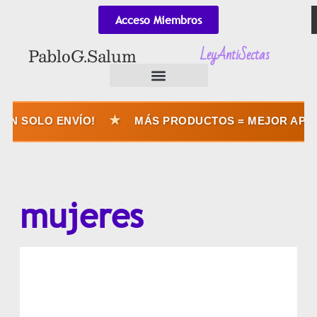
Acceso Miembros
LeyAntiSectas
Pablo G. Salum
★
N SOLO ENVÍO!
MÁS PRODUCTOS = MEJOR APROV
mujeres