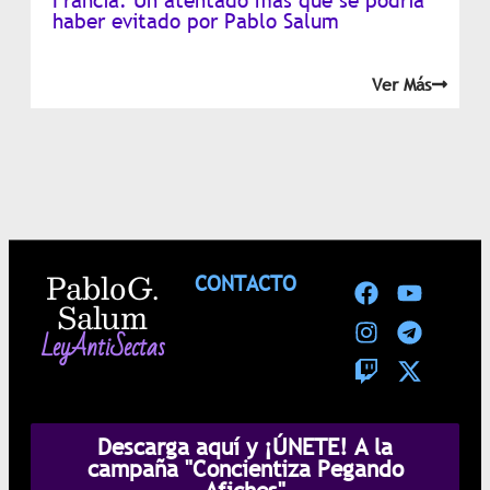
Francia: Un atentado más que se podría
haber evitado por Pablo Salum
Ver Más
Pablo G.
CONTACTO
Salum
LeyAntiSectas
Descarga aquí y ¡ÚNETE! A la
campaña "Concientiza Pegando