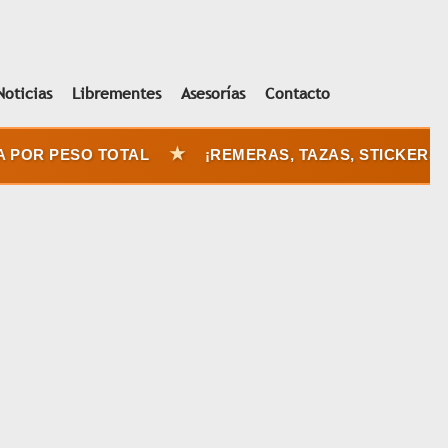
Noticias
Librementes
Asesorías
Contacto
★
POR PESO TOTAL
¡REMERAS, TAZAS, STICKERS Y 