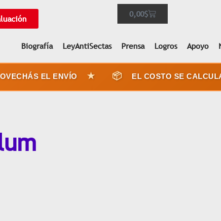
0,00
$
aluación
Biografía
LeyAntiSectas
Prensa
Logros
Apoyo
★
📦
ECHÁS EL ENVÍO
EL COSTO SE CALCULA 
alum