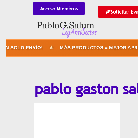
Acceso Miembros
Solicitar Ev
Pablo G. Salum
LeyAntiSectas
★
N SOLO ENVÍO!
MÁS PRODUCTOS = MEJOR APROV
pablo gaston s