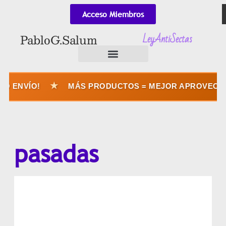
Acceso Miembros
LeyAntiSectas
Pablo G. Salum
★
 ENVÍO!
MÁS PRODUCTOS = MEJOR APROVECHÁS
pasadas