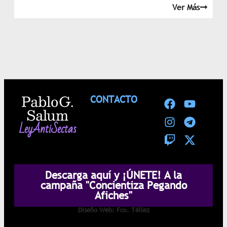
Ver Más
Pablo G.
CONTACTO
Salum
LeyAntiSectas
Descarga aquí y ¡ÚNETE! A la
campaña "Concientiza Pegando
Afiches"
Diseño Web: Fco. Téllez