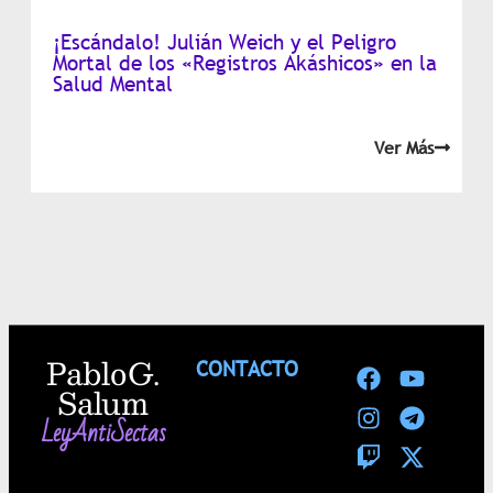
¡Escándalo! Julián Weich y el Peligro
Mortal de los «Registros Akáshicos» en la
Salud Mental
Ver Más
Pablo G.
CONTACTO
Salum
LeyAntiSectas