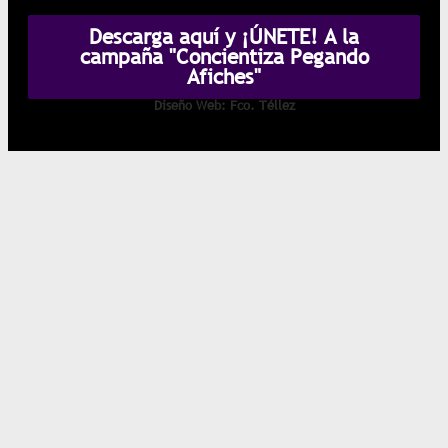
Descarga aquí y ¡ÚNETE! A la
campaña "Concientiza Pegando
Afiches"
Diseño Web: Fco. Téllez