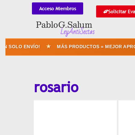
Acceso Miembros
Solicitar Ev
Pablo G. Salum
LeyAntiSectas
★
N SOLO ENVÍO!
MÁS PRODUCTOS = MEJOR APROV
rosario