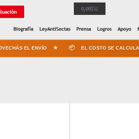
0,00
$
aluación
Biografía
LeyAntiSectas
Prensa
Logros
Apoyo
★
📦
ECHÁS EL ENVÍO
EL COSTO SE CALCULA P