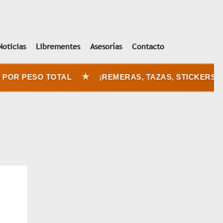
Noticias
Librementes
Asesorías
Contacto
★
OR PESO TOTAL
¡REMERAS, TAZAS, STICKERS Y D