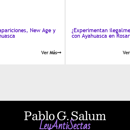
apariciones, New Age y
¿Experimentan ilegalm
huasca
con Ayahuasca en Rosar
Ver Más
Ver
Pablo G. Salum
LeyAntiSectas