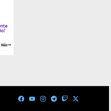
ente
io?
 Más