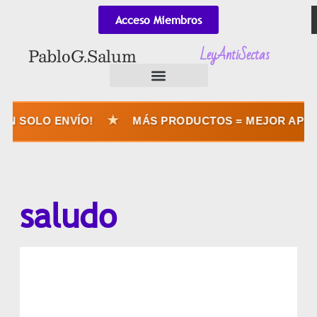
Acceso Miembros
LeyAntiSectas
Pablo G. Salum
★
N SOLO ENVÍO!
MÁS PRODUCTOS = MEJOR APROV
saludo