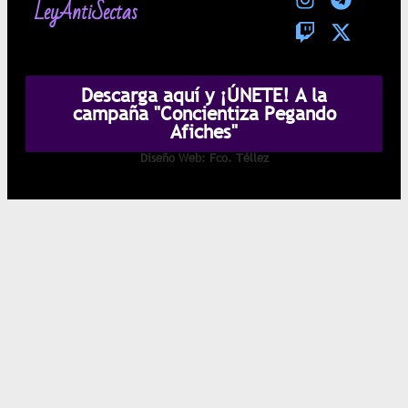
LeyAntiSectas
Descarga aquí y ¡ÚNETE! A la
campaña "Concientiza Pegando
Afiches"
Diseño Web: Fco. Téllez