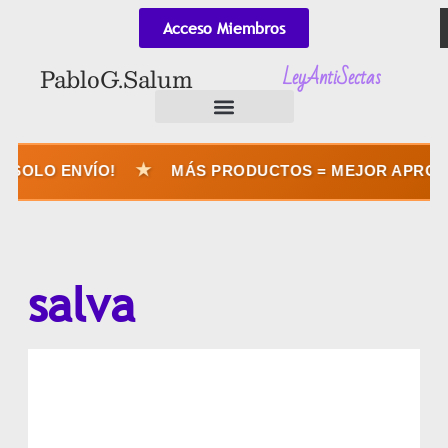
Acceso Miembros
LeyAntiSectas
Pablo G. Salum
★
SOLO ENVÍO!
MÁS PRODUCTOS = MEJOR APROVEC
salva