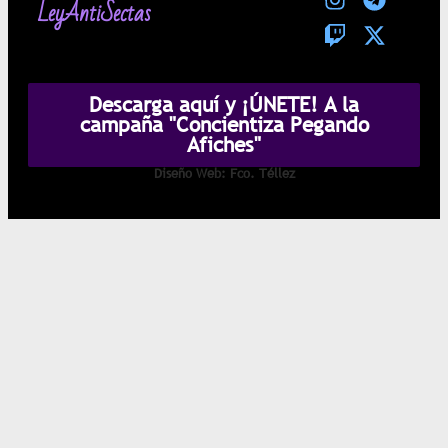
LeyAntiSectas
Descarga aquí y ¡ÚNETE! A la
campaña "Concientiza Pegando
Afiches"
Diseño Web: Fco. Téllez