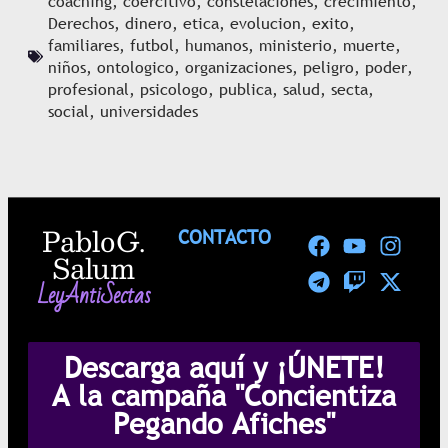
coaching
,
coercitivo
,
constelaciones
,
crecimiento
,
Derechos
,
dinero
,
etica
,
evolucion
,
exito
,
familiares
,
futbol
,
humanos
,
ministerio
,
muerte
,
niños
,
ontologico
,
organizaciones
,
peligro
,
poder
,
profesional
,
psicologo
,
publica
,
salud
,
secta
,
social
,
universidades
Pablo G.
CONTACTO
Salum
LeyAntiSectas
Descarga aquí y ¡ÚNETE!
A la campaña "Concientiza
Pegando Afiches"