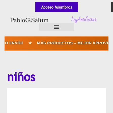
Acceso Miembros
LeyAntiSectas
Pablo G. Salum
★
 ENVÍO!
MÁS PRODUCTOS = MEJOR APROVECHÁS 
niños