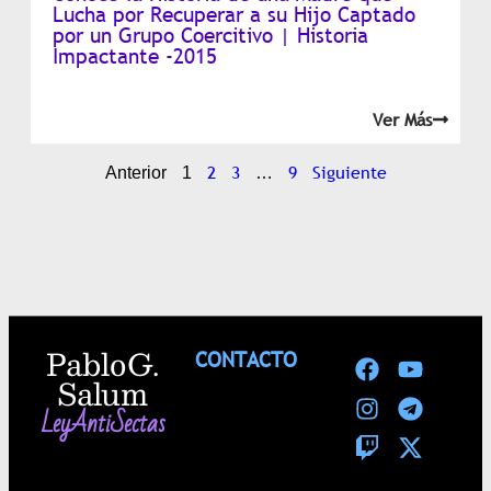
Lucha por Recuperar a su Hijo Captado
por un Grupo Coercitivo | Historia
Impactante -2015
Ver Más
2
3
9
Siguiente
Anterior
1
…
Pablo G.
CONTACTO
Salum
LeyAntiSectas