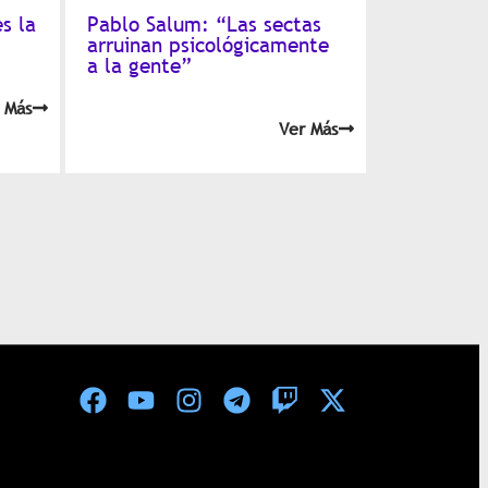
s la
Pablo Salum: “Las sectas
arruinan psicológicamente
a la gente”
 Más
Ver Más