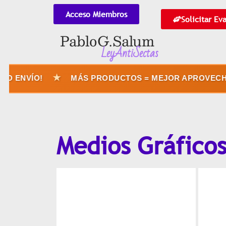
Acceso Miembros
Solicitar Ev
Pablo G. Salum
LeyAntiSectas
★
 ENVÍO!
MÁS PRODUCTOS = MEJOR APROVECHÁS
Medios Gráfico