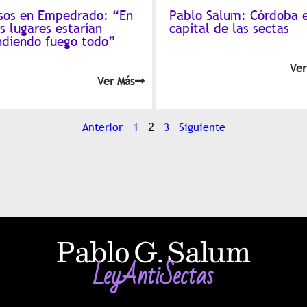
sos en Empedrado: “En
Pablo Salum: Córdoba e
s lugares estarían
capital de las sectas
ndiendo fuego todo”
Ver
Ver Más
Anterior
1
3
Siguiente
2
Pablo G. Salum
LeyAntiSectas