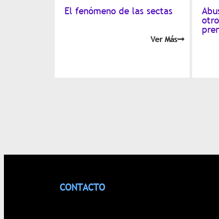
El fenómeno de las sectas
Abu
otro
pre
Ver Más
CONTACTO