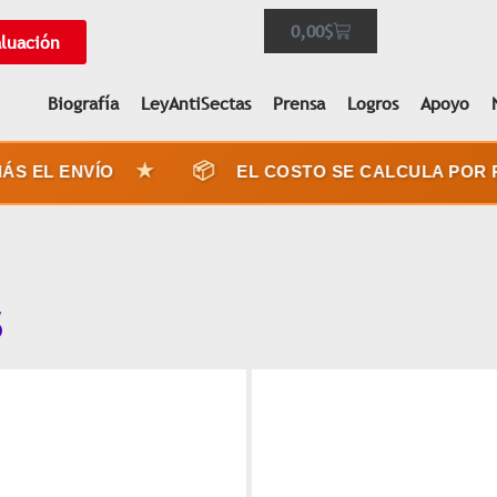
0,00
$
aluación
Biografía
LeyAntiSectas
Prensa
Logros
Apoyo
★
📦
 EL ENVÍO
EL COSTO SE CALCULA POR PE
s