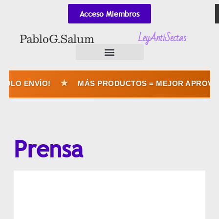
Acceso Miembros
LeyAntiSectas
Pablo G. Salum
★
O ENVÍO!
MÁS PRODUCTOS = MEJOR APROVECHÁS
Prensa