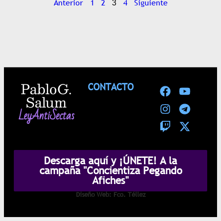
Anterior
1
2
4
Siguiente
3
Pablo G.
CONTACTO
Salum
LeyAntiSectas
Descarga aquí y ¡ÚNETE! A la
campaña "Concientiza Pegando
Afiches"
Diseño Web: Fco. Téllez