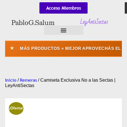
Acceso Miembros
LeyAntiSectas
Pablo G. Salum
★
MÁS PRODUCTOS = MEJOR APROVECHÁS EL ENVÍO
Inicio
Remeras
/
/ Camiseta Exclusiva No a las Sectas |
LeyAntiSectas
¡Oferta!