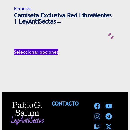
Remeras
Camiseta Exclusiva Red LibreMentes
| LeyAntiSectas→
Seleccionar opciones
Pablo G.
CONTACTO
Salum
LeyAntiSectas