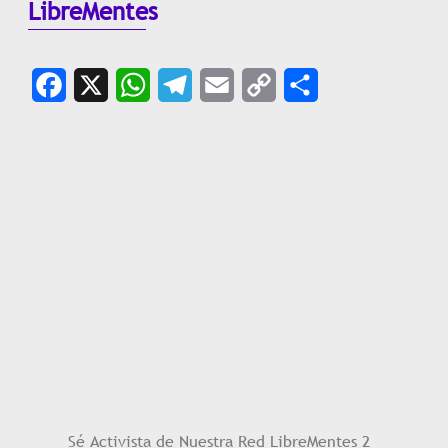
LibreMentes
Facebook
X
WhatsApp
Telegram
Email
Copy
Share
Link
Sé Activista de Nuestra Red LibreMentes 2