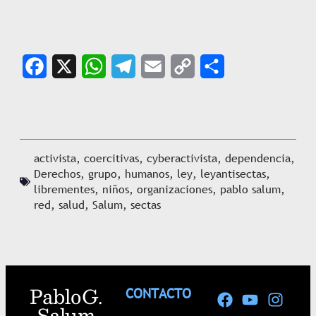
Facebook
X
WhatsApp
Telegram
Email
Copy
Share
Link
activista
,
coercitivas
,
cyberactivista
,
dependencia
,
Derechos
,
grupo
,
humanos
,
ley
,
leyantisectas
,
librementes
,
niños
,
organizaciones
,
pablo salum
,
red
,
salud
,
Salum
,
sectas
Pablo G.
CONTACTO
Salum