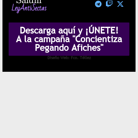
LeyAntiSectas
Descarga aquí y ¡ÚNETE!
A la campaña "Concientiza
Pegando Afiches"
Diseño Web: Fco. Téllez