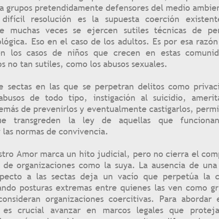
sta grupos pretendidamente defensores del medio ambie
ifícil resolución es la supuesta coerción existent
e muchas veces se ejercen sutiles técnicas de per
lógica. Eso en el caso de los adultos. Es por esa raz
 en los casos de niños que crecen en estas comuni
os no tan sutiles, como los abusos sexuales.
de sectas en las que se perpetran delitos como privaci
 abusos de todo tipo, instigación al suicidio, ameri
más de prevenirlos y eventualmente castigarlos, permit
que transgreden la ley de aquellas que funciona
y las normas de convivencia.
tro Amor marca un hito judicial, pero no cierra el co
 de organizaciones como la suya. La ausencia de una l
specto a las sectas deja un vacío que perpetúa la 
ando posturas extremas entre quienes las ven como gru
consideran organizaciones coercitivas. Para aborda
 es crucial avanzar en marcos legales que proteja