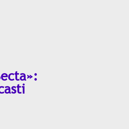
Secta»:
casti