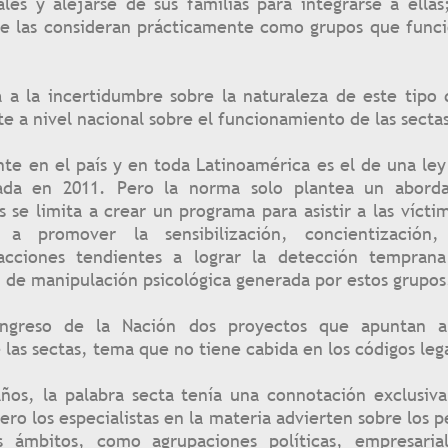
ales y alejarse de sus familias para integrarse a ella
ue las consideran prácticamente como grupos que func
a a la incertidumbre sobre la naturaleza de este tipo
te a nivel nacional sobre el funcionamiento de las secta
te en el país y en toda Latinoamérica es el de una ley
ada en 2011. Pero la norma solo plantea un aborda
 se limita a crear un programa para asistir a las vícti
 a promover la sensibilización, concientización
acciones tendientes a lograr la detección tempran
n de manipulación psicológica generada por estos grupos
ngreso de la Nación dos proyectos que apuntan a 
las sectas, tema que no tiene cabida en los códigos leg
ños, la palabra secta tenía una connotación exclusiva
ero los especialistas en la materia advierten sobre los p
os ámbitos, como agrupaciones políticas, empresaria