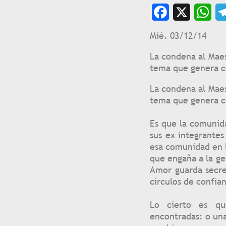
Facebook
X
WhatsAp
Te
Mié. 03/12/14
La condena al Maes
tema que genera c
La condena al Maes
tema que genera co
Es que la comunid
sus ex integrante
esa comunidad en l
que engaña a la ge
Amor guarda secre
círculos de confia
Lo cierto es qu
encontradas: o una