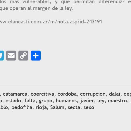
los más vulnerables, y que permitan diferenciar 
 que operan al margen de la ley.
ww.elancasti.com.ar/m/nota.asp?id=243191
p
legram
Email
Copy
Share
Link
,
catamarca
,
coercitiva
,
cordoba
,
corrupcion
,
dalai
,
de
o
,
estado
,
falta
,
grupo
,
humanos
,
javier
,
ley
,
maestro
,
ablo
,
pedofilia
,
rioja
,
Salum
,
secta
,
sexo