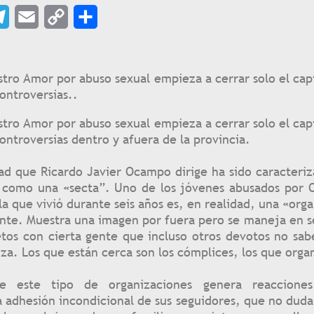
p
legram
Email
Copy
Share
Link
tro Amor por abuso sexual empieza a cerrar solo el capí
ontroversias..
tro Amor por abuso sexual empieza a cerrar solo el capí
ntroversias dentro y afuera de la provincia.
ad que Ricardo Javier Ocampo dirige ha sido caracteriz
s como una «secta”. Uno de los jóvenes abusados por
a que vivió durante seis años es, en realidad, una «orga
nte. Muestra una imagen por fuera pero se maneja en s
tos con cierta gente que incluso otros devotos no sa
nza. Los que están cerca son los cómplices, los que orga
e este tipo de organizaciones genera reaccione
 adhesión incondicional de sus seguidores, que no dud