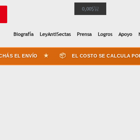
0,00
$
Biografía
LeyAntiSectas
Prensa
Logros
Apoyo
★
📦
EL ENVÍO
EL COSTO SE CALCULA POR PES