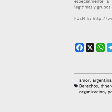
especialmente a 
legítimas y grupos
FUENTE: http://w
Facebook
X
WhatsAp
Te
amor
,
argentina
Derechos
,
diner
organizacion
,
p