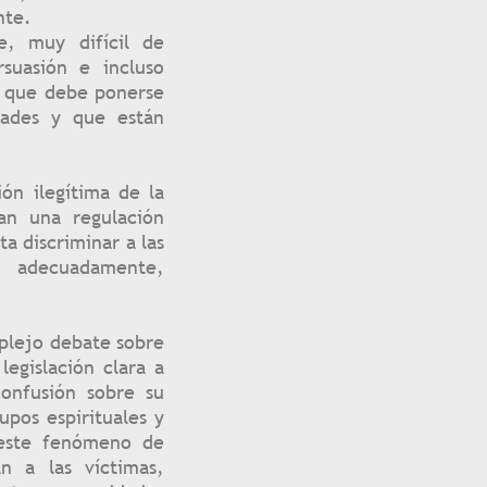
nte.
e, muy difícil de
suasión e incluso
ón que debe ponerse
dades y que están
ón ilegítima de la
tan una regulación
a discriminar a las
n adecuadamente,
mplejo debate sobre
egislación clara a
confusión sobre su
pos espirituales y
r este fenómeno de
n a las víctimas,