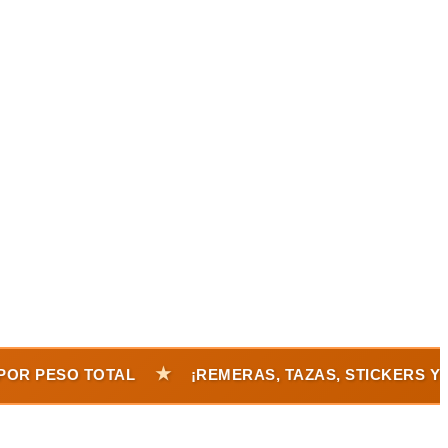
Solicitar Evaluación
★
R PESO TOTAL
¡REMERAS, TAZAS, STICKERS Y DT