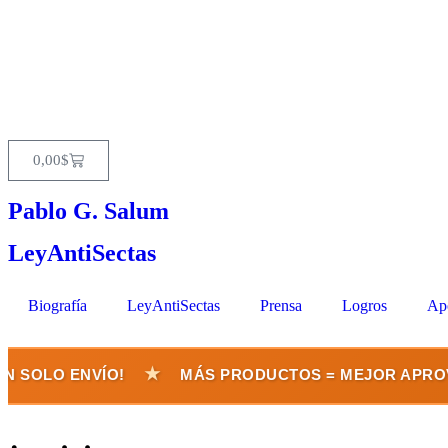
0,00
$
Pablo G. Salum
LeyAntiSectas
Biografía
LeyAntiSectas
Prensa
Logros
Ap
★
 SOLO ENVÍO!
MÁS PRODUCTOS = MEJOR APROVE