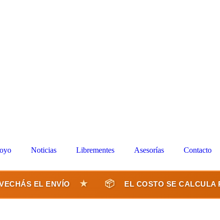
Acceso Miembros
oyo
Noticias
Librementes
Asesorías
Contacto
★
📦
CHÁS EL ENVÍO
EL COSTO SE CALCULA PO