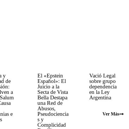
a y
El «Epstein
Vació Legal
ad de
Español»: El
sobre grupo
ión:
Juicio a la
dependencia
lven a
Secta de Vista
en la Ley
 Salum
Bella Destapa
Argentina
Causa
una Red de
Abusos,
nias e
Pseudociencia
Ver Más
s
s y
Complicidad