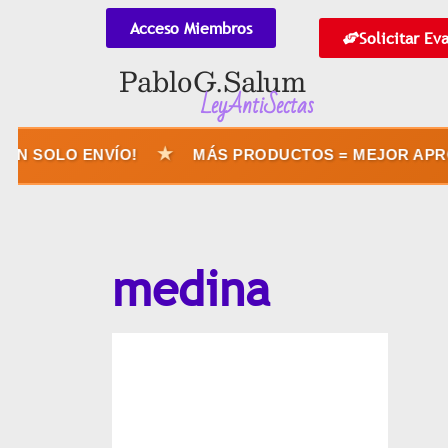
Acceso Miembros
Solicitar Ev
Pablo G. Salum
LeyAntiSectas
★
N SOLO ENVÍO!
MÁS PRODUCTOS = MEJOR APROV
medina