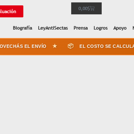
0,00
$
aluación
Biografía
LeyAntiSectas
Prensa
Logros
Apoyo
★
📦
ECHÁS EL ENVÍO
EL COSTO SE CALCULA 