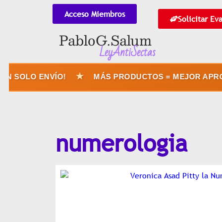
Acceso Miembros
Solicitar Ev
Pablo G. Salum
LeyAntiSectas
★
N SOLO ENVÍO!
MÁS PRODUCTOS = MEJOR APROV
numerologia