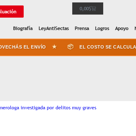
0,00
$
aluación
Biografía
LeyAntiSectas
Prensa
Logros
Apoyo
★
📦
ECHÁS EL ENVÍO
EL COSTO SE CALCULA 