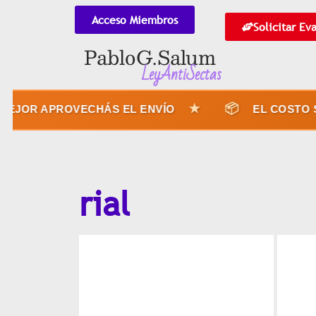
Acceso Miembros
Solicitar Ev
Pablo G. Salum
LeyAntiSectas
★
📦
JOR APROVECHÁS EL ENVÍO
EL COSTO SE
rial