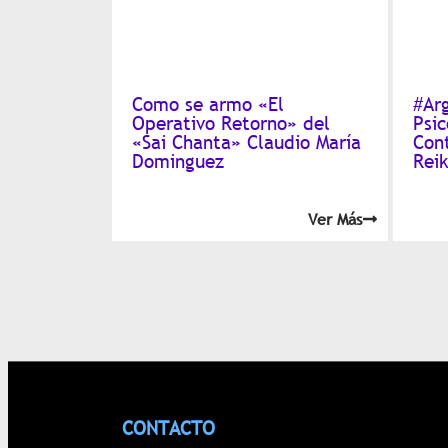
Como se armo «El
#Ar
Operativo Retorno» del
Psi
«Sai Chanta» Claudio María
Con
Dominguez
Reik
Ver Más
CONTACTO