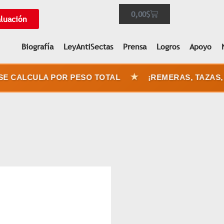
0,00
$
aluación
Biografía
LeyAntiSectas
Prensa
Logros
Apoyo
★
 CALCULA POR PESO TOTAL
¡REMERAS, TAZAS, S