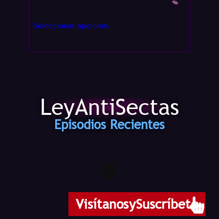
Seleccionar opciones
Selecc
LeyAntiSectas
Episodios Recientes
Visítanos y Suscríbete